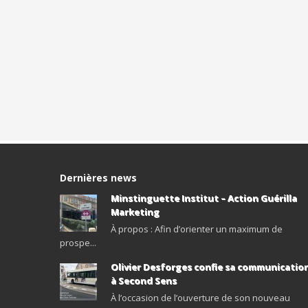
Dernières news
Minstinguette Institut – Action Guérilla
Marketing
À propos : Afin d’orienter un maximum de
prospe...
Olivier Desforges confie sa communicatio
à Second Sens
À l’occasion de l’ouverture de son nouveau