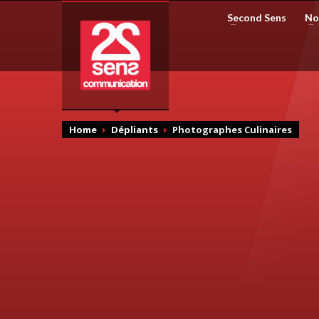
Second Sens
No
Home
Dépliants
Photographes Culinaires