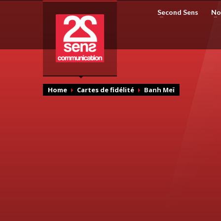
Second Sens
No
Home
Cartes de fidélité
Banh Meï